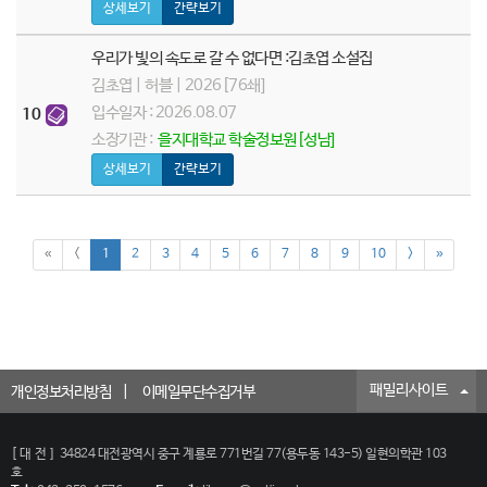
상세보기
간략보기
우리가 빛의 속도로 갈 수 없다면 :김초엽 소설집
김초엽 | 허블 | 2026[76쇄]
입수일자 : 2026.08.07
10
소장기관 :
을지대학교 학술정보원[성남]
상세보기
간략보기
«
<
1
2
3
4
5
6
7
8
9
10
>
»
패밀리사이트
개인정보처리방침
이메일무단수집거부
[대전]
34824 대전광역시 중구 계룡로 771번길 77(용두동 143-5) 일현의학관 103
호