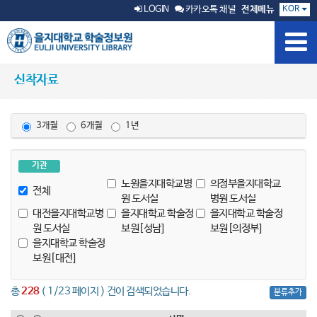
KOR
LOGIN
카카오톡 채널
전체메뉴
신착자료
3개월
6개월
1년
기관
노원을지대학교병
의정부을지대학교
전체
원 도서실
병원 도서실
대전을지대학교병
을지대학교 학술정
을지대학교 학술정
원 도서실
보원[성남]
보원[의정부]
을지대학교 학술정
보원[대전]
총
228
( 1/23 페이지 ) 건이 검색되었습니다.
분류추가