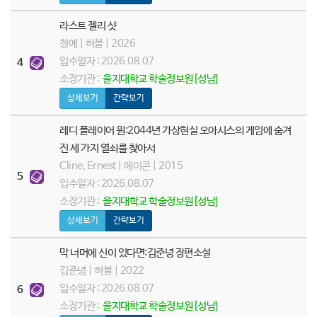
라스트 젤리 샷
청예 | 허블 | 2026
입수일자 : 2026.08.07
4
소장기관 :
을지대학교 학술정보원[성남]
상세보기
간략보기
레디 플레이어 원:2044년 가상현실 오아시스의 게임에 숨겨
진 세 가지 열쇠를 찾아서
Cline, Ernest | 에이콘 | 2015
5
입수일자 : 2026.08.07
소장기관 :
을지대학교 학술정보원[성남]
상세보기
간략보기
막 너머에 신이 있다면:김준녕 장편소설
김준녕 | 허블 | 2022
입수일자 : 2026.08.07
6
소장기관 :
을지대학교 학술정보원[성남]