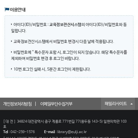
이용안내
아이디(ID)/비밀번호 :
교육정보전산시스템
의 아이디(ID)/비밀번호와 동
일합니다.
교육정보전산시스템에서 비밀번호 변경시 다음 날에 적용됩니다.
비밀번호에 ^ 특수문자 포함 시, 로그인이 되지 않습니다. 해당 특수문자를
제외하여 비밀번호 변경 후 로그인 바랍니다.
10번 로그인 실패 시, 5분간 로그인이 제한됩니다.
패밀리사이트
개인정보처리방침
이메일무단수집거부
[대전]
34824 대전광역시 중구 계룡로 771번길 77(용두동 143-5) 일현의학관 103
호
Tel
:
042-259-1576
E-mail
:
library@eulji.ac.kr