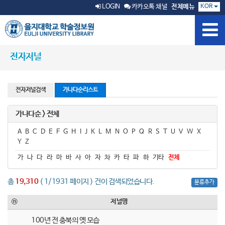
KOR
LOGIN
카카오톡 채널
전체메뉴
전자저널
전자저널검색
가나다순리스트
가나다순 > 전체
A
B
C
D
E
F
G
H
I
J
K
L
M
N
O
P
Q
R
S
T
U
V
W
X
Y
Z
가
나
다
라
마
바
사
아
자
차
카
타
파
하
기타
전체
총
19,310
( 1/1931 페이지 ) 건이 검색되었습니다.
분류추가
ⓝ
저널명
100년 전 충북의 옛 모습