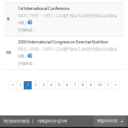
1st International Conference
KISS | 1997 - 1997 | [교내]IP접속/[교외]전자정보교외접속
9
URL :
인쇄자료 :
2000 International Congress on Exercise Nutrition
KISS | 2000 - 2000 | [교내]IP접속/[교외]전자정보교외접속
10
URL :
인쇄자료 :
«
<
1
2
3
4
5
6
7
8
9
10
>
»
패밀리사이트
개인정보처리방침
이메일무단수집거부