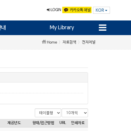
LOGIN
카카오톡 채널
KOR
안내
My Library
자료검색
전자저널
Home
정렬 선택
리스트수 선택
제공년도
형태/접근방법
URL
인쇄자료