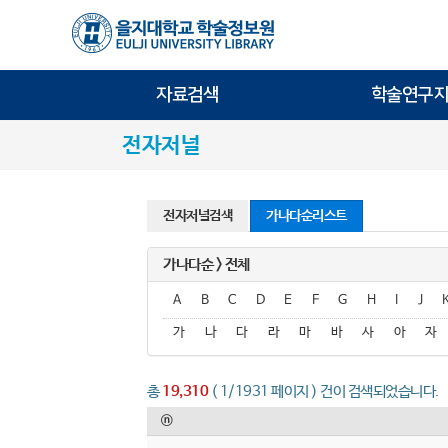
자료검색
학술연구지
전자저널
전자저널검색
가나다순리스트
가나다순 > 전체
A
B
C
D
E
F
G
H
I
J
가
나
다
라
마
바
사
아
자
총
19,310
( 1/1931 페이지 ) 건이 검색되었습니다.
ⓝ