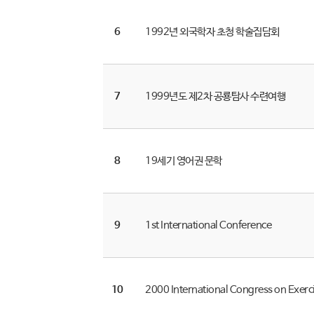
6
1992년 외국학자 초청 학술집담회
7
1999년도 제2차 공룡탐사 수련여행
8
19세기 영어권 문학
9
1st International Conference
10
2000 International Congress on Exerci