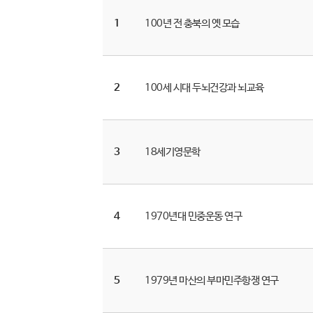
1
100년 전 충북의 옛 모습
2
100세 시대 두뇌건강과 뇌교육
3
18세기영문학
4
1970년대 민중운동 연구
5
1979년 마산의 부마민주항쟁 연구