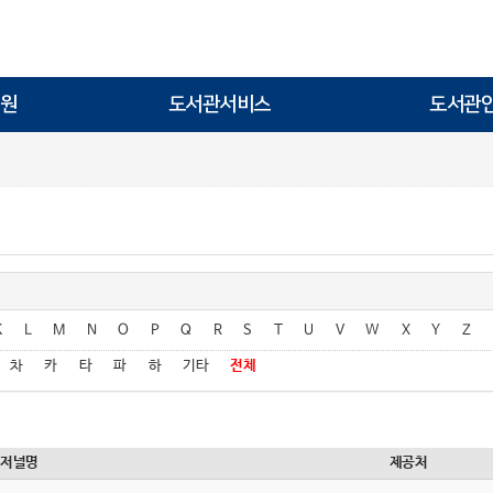
원
도서관서비스
도서관
K
L
M
N
O
P
Q
R
S
T
U
V
W
X
Y
Z
차
카
타
파
하
기타
전체
저널명
제공처