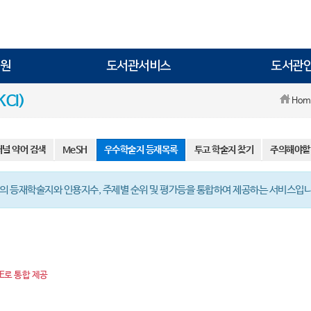
원
도서관서비스
도서관
CI)
Hom
저널 약어 검색
MeSH
우수학술지 등재목록
투고 학술지 찾기
주의해야할
색인 DB의 등재학술지와 인용지수, 주제별 순위 및 평가등을 통합하여 제공하는 서비스입니
IE로 통합 제공