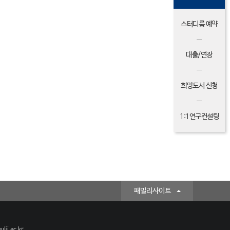
스터디룸 예약
대출/연장
희망도서 신청
1:1연구컨설팅
패밀리사이트
lji.ac.kr