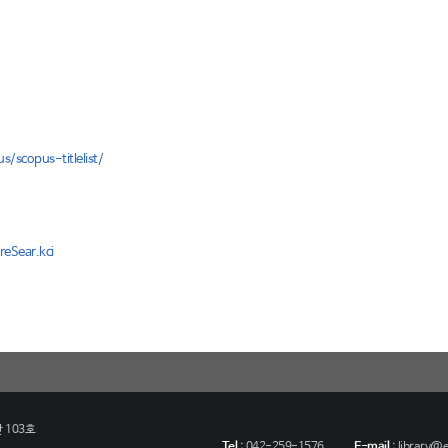
/scopus-titlelist/
reSear.kci
 103호
Tel
:
042-259-1576
E-mail
:
library@eu