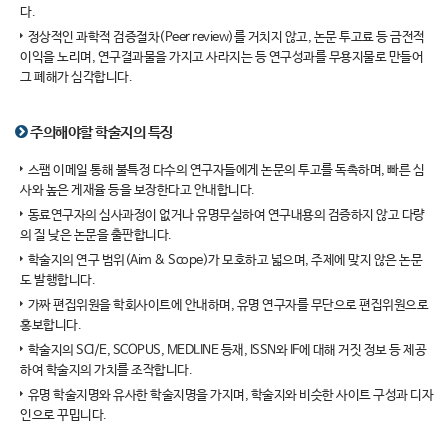
다.
정상적인 과학적 검증절차(Peer review)를 거치지 않고, 논문 투고료 등 금전적
이익을 노리며, 연구결과물을 가지고 사라지는 등 연구성과를 무용지물로 만들어
그 폐해가 심각합니다.
주의해야할 학술지의 특징
스팸 이메일 통해 불특정 다수의 연구자들에게 논문의 투고를 독촉하며, 빠른 심
사와 높은 게재율 등을 보장한다고 안내합니다.
동료연구자의 심사과정이 없거나 유명무실하여 연구내용의 검증하지 않고 다량
의 질 낮은 논문을 출판합니다.
학술지의 연구 범위(Aim & Scope)가 모호하고 넓으며, 주제에 맞지 않은 논문
도 발행합니다.
가짜 편집위원을 학회사이트에 안내하며, 유명 연구자를 무단으로 편집위원으로
홍보합니다.
학술지의 SCI/E, SCOPUS, MEDLINE 등재, ISSN와 IF에 대해 거짓 정보 등 제공
하여 학술지의 가치를 조작합니다.
유명 학술지명와 유사한 학술지명을 가지며, 학술지와 비슷한 사이트 구성과 디자
인으로 꾸밉니다.