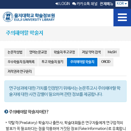
KOR
LOGIN
카카오톡 채널
전체메뉴
주의해야할 학술지
논문작성법
영어논문교정
학술지 투고규정
저널 약어 검색
MeSH
우수학술지 등재목록
투고 학술지 찾기
주의해야할 학술지
ORCID
저작권과 연구윤리
연구성과에 대한 가치를 인정받기 위해서는 논문투고시 주의해야할 학
술지에 대한 사전 감별이 필요하며 관련 정보를 제공합니다.
주의해야할 학술지이란?
약탈적(Predatory) 학술지나 출판사, 학술대회들은 연구자들에게 연구업적의
발표가 꼭 필요하다는 점을 악용하여 거짓된 정보(Fake Information)로 유혹합니