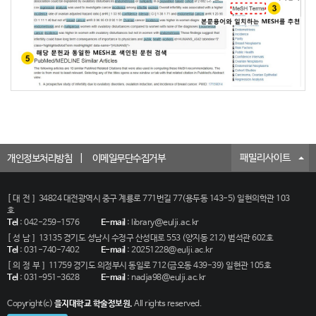
패밀리사이트
개인정보처리방침
이메일무단수집거부
[대전]
34824 대전광역시 중구 계룡로 771번길 77(용두동 143-5) 일현의학관 103
호
Tel
:
042-259-1576
E-mail
:
library@eulji.ac.kr
[성남]
13135 경기도 성남시 수정구 산성대로 553 (양지동 212) 범석관 602호
Tel
:
031-740-7402
E-mail
:
20251228@eulji.ac.kr
[의정부]
11759 경기도 의정부시 동일로 712(금오동 439-39) 일현관 105호
Tel
:
031-951-3628
E-mail
:
nadja98@eulji.ac.kr
Copyright(c)
을지대학교 학술정보원.
All rights reserved.