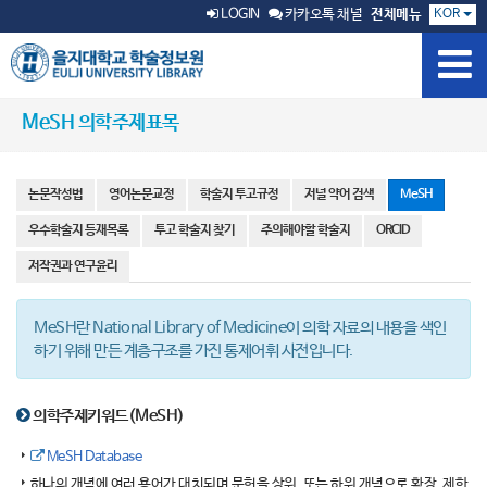
KOR
LOGIN
카카오톡 채널
전체메뉴
MeSH 의학주제표목
논문작성법
영어논문교정
학술지 투고규정
저널 약어 검색
MeSH
우수학술지 등재목록
투고 학술지 찾기
주의해야할 학술지
ORCID
저작권과 연구윤리
MeSH란 National Library of Medicine이 의학 자료의 내용을 색인
하기 위해 만든 계층구조를 가진 통제어휘 사전입니다.
의학주제키워드(MeSH)
MeSH Database
하나의 개념에 여러 용어가 대치되며 문헌을 상위, 또는 하위 개념으로 확장, 제한