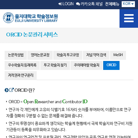
KOR
LOGIN
카카오톡 채널
전체메뉴
ORCID 논문관리 서비스
논문작성법
영어논문교정
학술지 투고규정
저널 약어 검색
MeSH
우수학술지 등재목록
투고 학술지 찾기
주의해야할 학술지
ORCID
저작권과 연구윤리
ORCID 란?
O
R
C
ID
ORCID =
pen
esearcher and
ontibutor
연구자 각 개인에게 고유의 식별기호 16자리 숫자를 부여하여, 이름만으로 연구
자를 정확히 구분할 수 없는 문제를 해결해 줍니다.
연구의 투명성이 중요하게 생각되는 학술계 현황에서 국제 학술지와 연구비 지원
기관등이 등록을 의무화하고 있습니다.
연구자의 연구업적 및 프로필 관리. 연구경향 파악과 공동 연구로 연결 가능하며