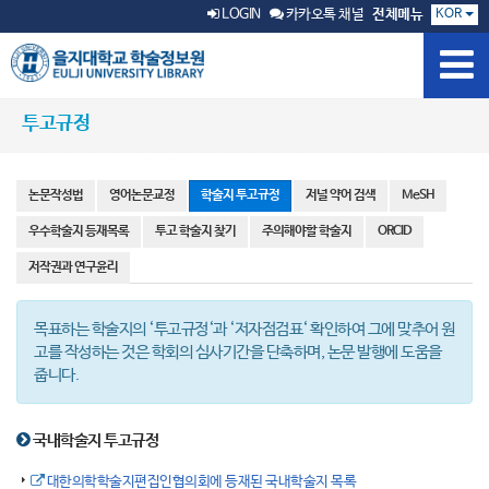
KOR
LOGIN
카카오톡 채널
전체메뉴
투고규정
논문작성법
영어논문교정
학술지 투고규정
저널 약어 검색
MeSH
우수학술지 등재목록
투고 학술지 찾기
주의해야할 학술지
ORCID
저작권과 연구윤리
목표하는 학술지의 ‘투고규정‘과 ‘저자점검표‘ 확인하여 그에 맞추어 원
고를 작성하는 것은 학회의 심사기간을 단축하며, 논문 발행에 도움을
줍니다.
국내학술지 투고규정
대한의학학술지편집인협의회에 등재된 국내학술지 목록