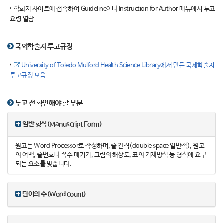
학회지 사이트에 접속하여 Guideline이나 Instruction for Author 메뉴에서 투고
요령 열람
국외학술지 투고규정
University of Toledo Mulford Health Science Library에서 만든 국제학술지
투고규정 모음
투고 전 확인해야 할 부분
일반 형식(Manuscript Form)
원고는 Word Processor로 작성하며, 줄 간격(double space 일반적), 원고
의 여백, 줄번호나 쪽수 매기기, 그림의 해상도, 표의 기재방식 등 형식에 요구
되는 요소를 맞춥니다.
단어의 수(Word count)