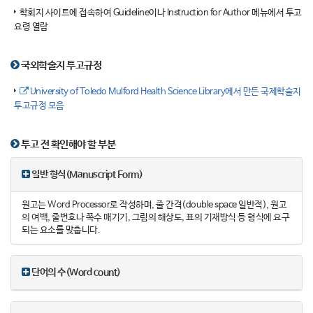
학회지 사이트에 접속하여 Guideline이나 Instruction for Author 메뉴에서 투고
요령 열람
국외학술지 투고규정
University of Toledo Mulford Health Science Library에서 만든 국제학술지
투고규정 모음
투고 전 확인해야 할 부분
일반 형식(Manuscript Form)
원고는 Word Processor로 작성하며, 줄 간격(double space 일반적), 원고
의 여백, 줄번호나 쪽수 매기기, 그림의 해상도, 표의 기재방식 등 형식에 요구
되는 요소를 맞춥니다.
단어의 수(Word count)