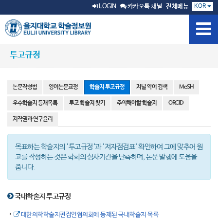
KOR
LOGIN
카카오톡 채널
전체메뉴
투고규정
논문작성법
영어논문교정
학술지 투고규정
저널 약어 검색
MeSH
우수학술지 등재목록
투고 학술지 찾기
주의해야할 학술지
ORCID
저작권과 연구윤리
목표하는 학술지의 ‘투고규정‘과 ‘저자점검표‘ 확인하여 그에 맞추어 원
고를 작성하는 것은 학회의 심사기간을 단축하며, 논문 발행에 도움을
줍니다.
국내학술지 투고규정
대한의학학술지편집인협의회에 등재된 국내학술지 목록