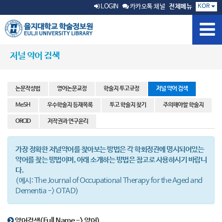
KOR
LOGIN
카카오톡 채널
전체메뉴
저널 약어 검색
논문작성법
영어논문교정
학술지 투고규정
저널 약어 검색
MeSH
우수학술지 등재목록
투고 학술지 찾기
주의해야할 학술지
ORCID
저작권과 연구윤리
가장 정확한 저널약어를 찾아보는 방법은 각 학회정관에 명시되어있는
약어를 찾는 방법이며, 아래 소개하는 방법은 참고로 사용하시기 바랍니
다.
(예시: The Journal of Occupational Therapy for the Aged and
Dementia -> OTAD)
약어검색(Full Name -> 약어)