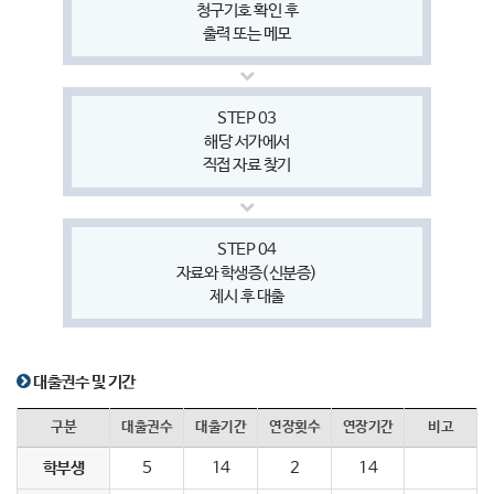
청구기호 확인 후
출력 또는 메모
STEP 03
해당 서가에서
직접 자료 찾기
STEP 04
자료와 학생증(신분증)
제시 후 대출
대출권수 및 기간
구분
대출권수
대출기간
연장횟수
연장기간
비고
학부생
5
14
2
14