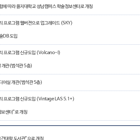
합에 따라 을지대학교 성남캠퍼스 학술정보센터로 개칭
 프로그램 웹버젼으로 업그레이드 (SKY)
술DB 도입
 프로그램 신규도입 (Volcano-I)
 개관(범석관 5층)
어실 개관(범석관 5층)
프로그램 신규도입 (Vintage LAS 5.1+)
보센터”로 개칭
건대학 도서관”으로 개칭