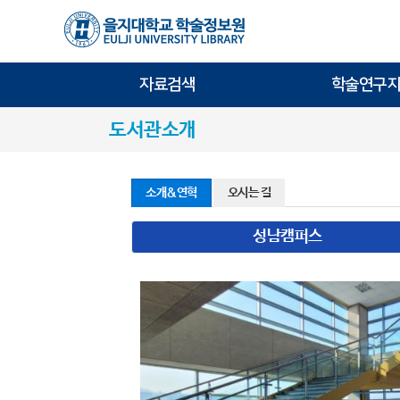
자료검색
학술연구지
도서관소개
소개&연혁
오시는 길
성남캠퍼스