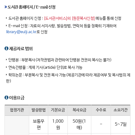
도서관 홈페이지 / E-mail 신청
도서관 홈페이지 신청 :
[도서관서비스]의 [원문복사신청]
메뉴를 통해 신청
E-mail 신청 : 자료의 서지사항, 발송방법, 연락처 등을 정확히 기재하여
library@eulji.ac.kr
로 신청
제공자료 범위
단행본 : 부분복사(저작권법과 관련하여 단행본 전권의 복사는 불가)
연속간행물 : 게재 기사(article) 단위로 복사 가능
학위논문 : 부분복사 및 전권 복사 가능(제공기관에 따라 제공여부 및 복사범위 제
한)
이용요금
협정기관
발송방법
기본요금
복사요금
수수료
소요기간
보통우
1,000
50원(1
-
5~7일
편
원
매)