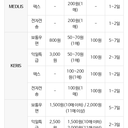
200원(1
MEDLIS
팩스
-
-
1~2일
매)
전자전
200원(1
-
-
1~2일
송
매)
보통우
50~70원
800원
100원
5~7일
편
(1매)
익일특
3,000
50~70원
100원
2~3일
급
원
(1매)
KERIS
100~200
팩스
-
100원
1~2일
원(1매)
전자전
100원(1
-
100원
1~2일
송
매)
보통우
1,500원(10매 이하) / 2,000원
5~7일
편
(11매 이상)
익일특
2,500
1,500원(10매 이하)
2~3일
급
원
2,000원(11매 이상)