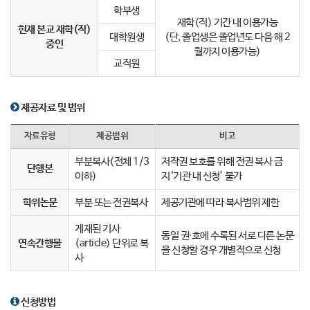
학부생
재학(직) 기간 내 이용가능
현재 본교 재학(직)
대학원생
(단, 졸업생은 졸업년도 다음 해 2
중인
월까지 이용가능)
교직원
제공자료 및 범위
자료유형
제공범위
비고
부분복사(전체 1/3
저작권 보호를 위해 전권 복사 금
단행본
이하)
지‘기관 내 신청’ 불가
학위논문
부분 또는 전권복사
제공기관에 따라 복사범위 제한
게재된 기사
동일 권∙호에 수록된 서로 다른 논문
연속간행물
(article) 단위로 복
을 신청할 경우 개별적으로 신청
사
신청방법