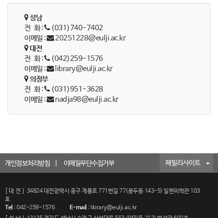
성남
전 화 :
(031)740-7402
이메일 :
20251228@eulji.ac.kr
대전
전 화 :
(042)259-1576
이메일 :
library@eulji.ac.kr
의정부
전 화 :
(031)951-3628
이메일 :
nadja98@eulji.ac.kr
패밀리사이트
개인정보처리방침
이메일무단수집거부
[대전]
34824 대전광역시 중구 계룡로 771번길 77(용두동 143-5) 일현의학관 103
호
Tel
:
042-259-1576
E-mail
:
library@eulji.ac.kr