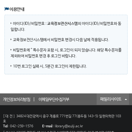
이용안내
아이디(ID)/비밀번호 :
교육정보전산시스템
의 아이디(ID)/비밀번호와 동
일합니다.
교육정보전산시스템에서 비밀번호 변경시 다음 날에 적용됩니다.
비밀번호에 ^ 특수문자 포함 시, 로그인이 되지 않습니다. 해당 특수문자를
제외하여 비밀번호 변경 후 로그인 바랍니다.
10번 로그인 실패 시, 5분간 로그인이 제한됩니다.
패밀리사이트
개인정보처리방침
이메일무단수집거부
[대전]
34824 대전광역시 중구 계룡로 771번길 77(용두동 143-5) 일현의학관 103
호
Tel
:
042-259-1576
E-mail
:
library@eulji.ac.kr