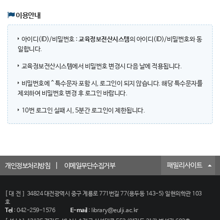
이용안내
아이디(ID)/비밀번호 :
교육정보전산시스템
의 아이디(ID)/비밀번호와 동
일합니다.
교육정보전산시스템에서 비밀번호 변경시 다음 날에 적용됩니다.
비밀번호에 ^ 특수문자 포함 시, 로그인이 되지 않습니다. 해당 특수문자를
제외하여 비밀번호 변경 후 로그인 바랍니다.
10번 로그인 실패 시, 5분간 로그인이 제한됩니다.
패밀리사이트
개인정보처리방침
이메일무단수집거부
[대전]
34824 대전광역시 중구 계룡로 771번길 77(용두동 143-5) 일현의학관 103
호
Tel
:
042-259-1576
E-mail
:
library@eulji.ac.kr