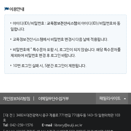
이용안내
아이디(ID)/비밀번호 :
교육정보전산시스템
의 아이디(ID)/비밀번호와 동
일합니다.
교육정보전산시스템에서 비밀번호 변경시 다음 날에 적용됩니다.
비밀번호에 ^ 특수문자 포함 시, 로그인이 되지 않습니다. 해당 특수문자를
제외하여 비밀번호 변경 후 로그인 바랍니다.
10번 로그인 실패 시, 5분간 로그인이 제한됩니다.
패밀리사이트
개인정보처리방침
이메일무단수집거부
[대전]
34824 대전광역시 중구 계룡로 771번길 77(용두동 143-5) 일현의학관 103
호
Tel
:
042-259-1576
E-mail
:
library@eulji.ac.kr