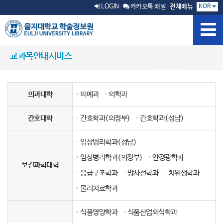
KOR
LOGIN
카카오톡 채널
전체메뉴
교과목안내서비스
의과대학
의예과
의학과
간호대학
간호학과(의정부)
간호학과(성남)
임상병리학과(성남)
임상병리학과(의정부)
안경광학과
보건과학대학
응급구조학과
방사선학과
치위생학과
물리치료학과
식품영양학과
식품산업외식학과