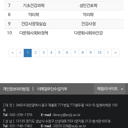
7
기초건강과학
성인간호학
8
약리학
약리학
9
건강사정및실습
건강사정
10
다문화사회와정책
다문화사회와건강
«
<
1
2
3
4
5
6
7
8
9
10
>
»
패밀리사이트
개인정보처리방침
이메일무단수집거부
[대전]
34824 대전광역시 중구 계룡로 771번길 77(용두동 143-5) 일현의학관 103
호
Tel
:
042-259-1576
E-mail
:
library@eulji.ac.kr
[성남]
13135 경기도 성남시 수정구 산성대로 553 (양지동 212) 범석관 602호
Tel
:
031-740-7402
E-mail
:
20251228@eulji.ac.kr