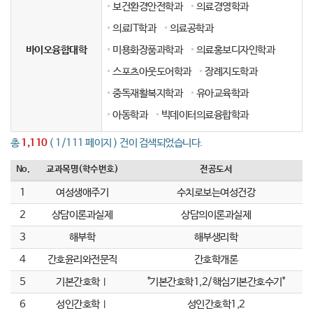
보건환경안전학과
의료경영학과
의료IT학과
의료공학과
바이오융합대학
미용화장품과학과
의료홍보디자인학과
스포츠아웃도어학과
장례지도학과
중독재활복지학과
유아교육학과
아동학과
빅데이터의료융합학과
총
1,110
( 1/111 페이지 ) 건이 검색되었습니다.
No.
교과목명(학수번호)
전공도서
1
여성생애주기
수치로보는여성건강
2
상담이론과실제
상담의이론과실제
3
해부학
해부생리학
4
간호윤리와전문직
간호학개론
5
기본간호학Ⅰ
"기본간호학1,2/핵심기본간호수기"
6
성인간호학Ⅰ
성인간호학1,2