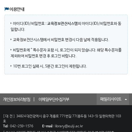
이용안내
아이디(ID)/비밀번호 :
교육정보전산시스템
의 아이디(ID)/비밀번호와 동
일합니다.
교육정보전산시스템에서 비밀번호 변경시 다음 날에 적용됩니다.
비밀번호에 ^ 특수문자 포함 시, 로그인이 되지 않습니다. 해당 특수문자를
제외하여 비밀번호 변경 후 로그인 바랍니다.
10번 로그인 실패 시, 5분간 로그인이 제한됩니다.
패밀리사이트
개인정보처리방침
이메일무단수집거부
[대전]
34824 대전광역시 중구 계룡로 771번길 77(용두동 143-5) 일현의학관 103
호
Tel
:
042-259-1576
E-mail
:
library@eulji.ac.kr