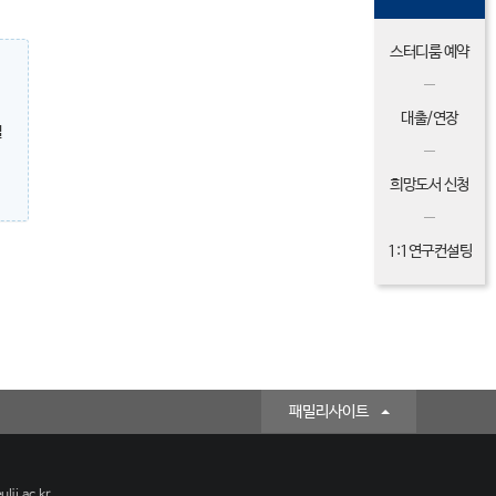
스터디룸 예약
대출/연장
밀
희망도서 신청
1:1연구컨설팅
패밀리사이트
lji.ac.kr