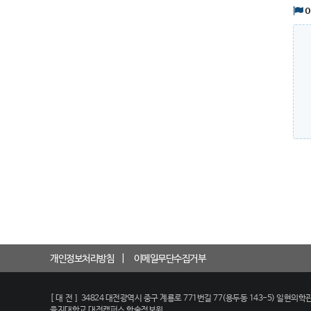
개인정보처리방침
이메일무단수집거부
[대전]
34824 대전광역시 중구 계룡로 771번길 77(용두동 143-5) 일현의학관
을지대학교 대전캠퍼스 학술정보원