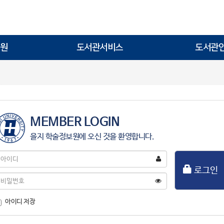
원
도서관서비스
도서관
MEMBER LOGIN
을지 학술정보원에 오신 것을 환영합니다.
아
이
로그인
디
비
밀
번
아이디 저장
호