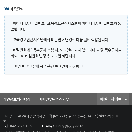
이용안내
아이디(ID)/비밀번호 :
교육정보전산시스템
의 아이디(ID)/비밀번호와 동
일합니다.
교육정보전산시스템에서 비밀번호 변경시 다음 날에 적용됩니다.
비밀번호에 ^ 특수문자 포함 시, 로그인이 되지 않습니다. 해당 특수문자를
제외하여 비밀번호 변경 후 로그인 바랍니다.
10번 로그인 실패 시, 5분간 로그인이 제한됩니다.
패밀리사이트
개인정보처리방침
이메일무단수집거부
[대전]
34824 대전광역시 중구 계룡로 771번길 77(용두동 143-5) 일현의학관 103
호
Tel
:
042-259-1576
E-mail
:
library@eulji.ac.kr