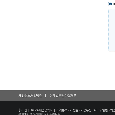
개인정보처리방침
이메일무단수집거부
[대전]
34824 대전광역시 중구 계룡로 771번길 77(용두동 143-5) 일현의학관
을지대학교 대전캠퍼스 학술정보원