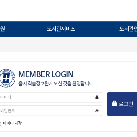
원
도서관서비스
도서관
MEMBER LOGIN
을지 학술정보원에 오신 것을 환영합니다.
아
이
로그인
디
비
밀
번
아이디 저장
호