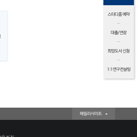
스터디룸 예약
대출/연장
밀
희망도서 신청
1:1연구컨설팅
패밀리사이트
lji.ac.kr