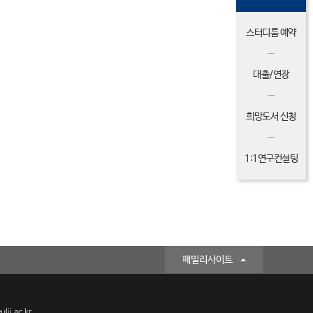
스터디룸 예약
대출/연장
희망도서 신청
1:1연구컨설팅
패밀리사이트
lji.ac.kr