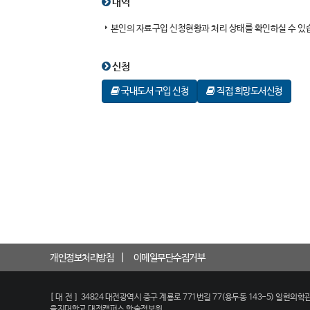
내역
본인의 자료구입 신청현황과 처리 상태를 확인하실 수 있
신청
국내도서 구입 신청
직접 희망도서신청
개인정보처리방침
이메일무단수집거부
[대전]
34824 대전광역시 중구 계룡로 771번길 77(용두동 143-5) 일현의학관
을지대학교 대전캠퍼스 학술정보원