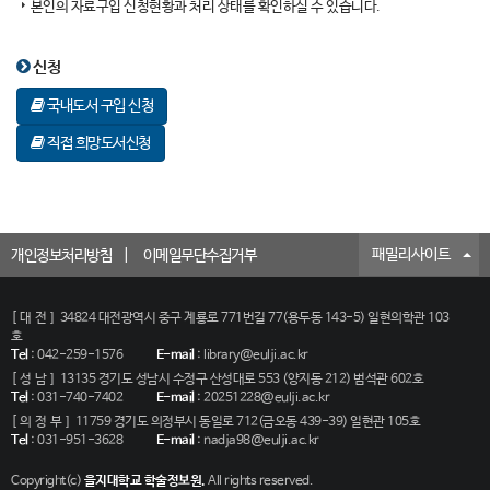
본인의 자료구입 신청현황과 처리 상태를 확인하실 수 있습니다.
신청
국내도서 구입 신청
직접 희망도서신청
패밀리사이트
개인정보처리방침
이메일무단수집거부
[대전]
34824 대전광역시 중구 계룡로 771번길 77(용두동 143-5) 일현의학관 103
호
Tel
:
042-259-1576
E-mail
:
library@eulji.ac.kr
[성남]
13135 경기도 성남시 수정구 산성대로 553 (양지동 212) 범석관 602호
Tel
:
031-740-7402
E-mail
:
20251228@eulji.ac.kr
[의정부]
11759 경기도 의정부시 동일로 712(금오동 439-39) 일현관 105호
Tel
:
031-951-3628
E-mail
:
nadja98@eulji.ac.kr
Copyright(c)
을지대학교 학술정보원.
All rights reserved.