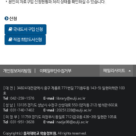
본인의 자료구입 신청현황과 처리 상태를 확인하실 수 있습니다.
신청
국내도서 구입 신청
직접 희망도서신청
패밀리사이트
개인정보처리방침
이메일무단수집거부
[대전]
34824 대전광역시 중구 계룡로 771번길 77(용두동 143-5) 일현의학관 103
호
Tel
:
042-259-1576
E-mail
:
library@eulji.ac.kr
[성남]
13135 경기도 성남시 수정구 산성대로 553 (양지동 212) 범석관 602호
Tel
:
031-740-7402
E-mail
:
20251228@eulji.ac.kr
[의정부]
11759 경기도 의정부시 동일로 712(금오동 439-39) 일현관 105호
Tel
:
031-951-3628
E-mail
:
nadja98@eulji.ac.kr
Copyright(c)
을지대학교 학술정보원.
All rights reserved.