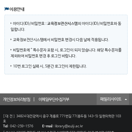
이용안내
아이디(ID)/비밀번호 :
교육정보전산시스템
의 아이디(ID)/비밀번호와 동
일합니다.
교육정보전산시스템에서 비밀번호 변경시 다음 날에 적용됩니다.
비밀번호에 ^ 특수문자 포함 시, 로그인이 되지 않습니다. 해당 특수문자를
제외하여 비밀번호 변경 후 로그인 바랍니다.
10번 로그인 실패 시, 5분간 로그인이 제한됩니다.
패밀리사이트
개인정보처리방침
이메일무단수집거부
[대전]
34824 대전광역시 중구 계룡로 771번길 77(용두동 143-5) 일현의학관 103
호
Tel
:
042-259-1576
E-mail
:
library@eulji.ac.kr