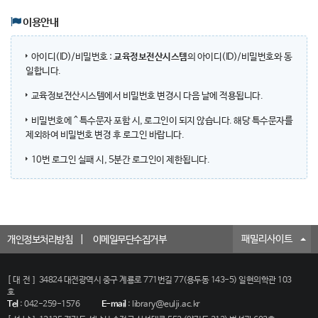
이용안내
아이디(ID)/비밀번호 :
교육정보전산시스템
의 아이디(ID)/비밀번호와 동
일합니다.
교육정보전산시스템에서 비밀번호 변경시 다음 날에 적용됩니다.
비밀번호에 ^ 특수문자 포함 시, 로그인이 되지 않습니다. 해당 특수문자를
제외하여 비밀번호 변경 후 로그인 바랍니다.
10번 로그인 실패 시, 5분간 로그인이 제한됩니다.
패밀리사이트
개인정보처리방침
이메일무단수집거부
[대전]
34824 대전광역시 중구 계룡로 771번길 77(용두동 143-5) 일현의학관 103
호
Tel
:
042-259-1576
E-mail
:
library@eulji.ac.kr