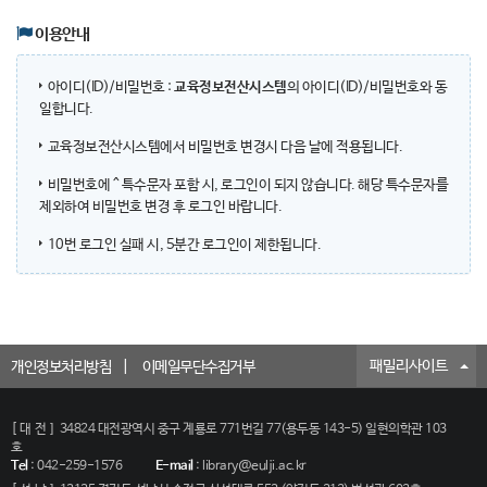
이용안내
아이디(ID)/비밀번호 :
교육정보전산시스템
의 아이디(ID)/비밀번호와 동
일합니다.
교육정보전산시스템에서 비밀번호 변경시 다음 날에 적용됩니다.
비밀번호에 ^ 특수문자 포함 시, 로그인이 되지 않습니다. 해당 특수문자를
제외하여 비밀번호 변경 후 로그인 바랍니다.
10번 로그인 실패 시, 5분간 로그인이 제한됩니다.
패밀리사이트
개인정보처리방침
이메일무단수집거부
[대전]
34824 대전광역시 중구 계룡로 771번길 77(용두동 143-5) 일현의학관 103
호
Tel
:
042-259-1576
E-mail
:
library@eulji.ac.kr