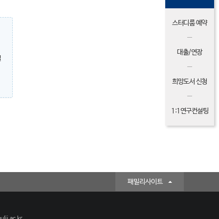
스터디룸 예약
대출/연장
밀
희망도서 신청
1:1연구컨설팅
패밀리사이트
lji.ac.kr