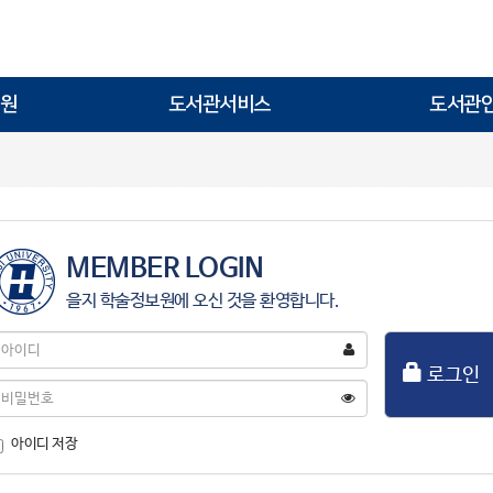
원
도서관서비스
도서관
MEMBER LOGIN
을지 학술정보원에 오신 것을 환영합니다.
아
이
로그인
디
비
밀
번
아이디 저장
호