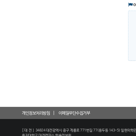
개인정보처리방침
이메일무단수집거부
[대전]
34824 대전광역시 중구 계룡로 771번길 77(용두동 143-5) 일현의학관
을지대학교 대전캠퍼스 학술정보원