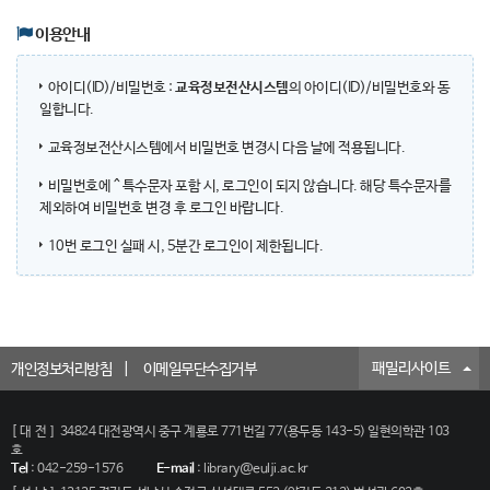
이용안내
아이디(ID)/비밀번호 :
교육정보전산시스템
의 아이디(ID)/비밀번호와 동
일합니다.
교육정보전산시스템에서 비밀번호 변경시 다음 날에 적용됩니다.
비밀번호에 ^ 특수문자 포함 시, 로그인이 되지 않습니다. 해당 특수문자를
제외하여 비밀번호 변경 후 로그인 바랍니다.
10번 로그인 실패 시, 5분간 로그인이 제한됩니다.
패밀리사이트
개인정보처리방침
이메일무단수집거부
[대전]
34824 대전광역시 중구 계룡로 771번길 77(용두동 143-5) 일현의학관 103
호
Tel
:
042-259-1576
E-mail
:
library@eulji.ac.kr