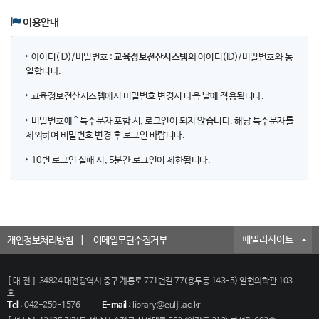
이용안내
아이디(ID)/비밀번호 :
교육정보전산시스템
의 아이디(ID)/비밀번호와 동
일합니다.
교육정보전산시스템에서 비밀번호 변경시 다음 날에 적용됩니다.
비밀번호에 ^ 특수문자 포함 시, 로그인이 되지 않습니다. 해당 특수문자를
제외하여 비밀번호 변경 후 로그인 바랍니다.
10번 로그인 실패 시, 5분간 로그인이 제한됩니다.
패밀리사이트
개인정보처리방침
이메일무단수집거부
[대전]
34824 대전광역시 중구 계룡로 771번길 77(용두동 143-5) 일현의학관 103
호
Tel
:
042-259-1576
E-mail
:
library@eulji.ac.kr