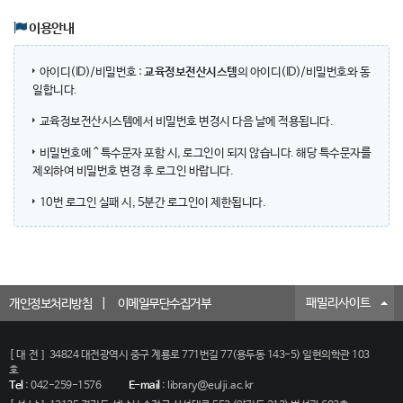
이용안내
아이디(ID)/비밀번호 :
교육정보전산시스템
의 아이디(ID)/비밀번호와 동
일합니다.
교육정보전산시스템에서 비밀번호 변경시 다음 날에 적용됩니다.
비밀번호에 ^ 특수문자 포함 시, 로그인이 되지 않습니다. 해당 특수문자를
제외하여 비밀번호 변경 후 로그인 바랍니다.
10번 로그인 실패 시, 5분간 로그인이 제한됩니다.
패밀리사이트
개인정보처리방침
이메일무단수집거부
[대전]
34824 대전광역시 중구 계룡로 771번길 77(용두동 143-5) 일현의학관 103
호
Tel
:
042-259-1576
E-mail
:
library@eulji.ac.kr