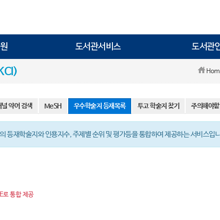
원
도서관서비스
도서관
CI)
Hom
저널 약어 검색
MeSH
우수학술지 등재목록
투고 학술지 찾기
주의해야할
색인 DB의 등재학술지와 인용지수, 주제별 순위 및 평가등을 통합하여 제공하는 서비스입니
IE로 통합 제공