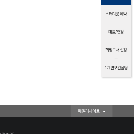
스터디룸 예약
대출/연장
희망도서 신청
1:1연구컨설팅
패밀리사이트
lji.ac.kr