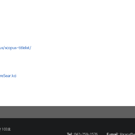
/scopus-titlelist/
reSear.kci
 103호
Tel
:
042-259-1576
E-mail
:
library@eu