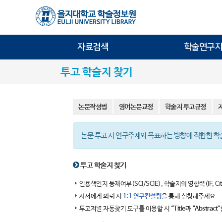
자료검색
학술연구지
투고 학술지 찾기
논문작성법
영어논문교정
학술지 투고규정
논문 투고 시 연구주제와 목표하는 방향에 적합한 
투고 학술지 찾기
인용색인지 등재여부(SCI/SCIE), 학술지의 영향력(IF, Ci
사서에게 의뢰 시
1:1 연구컨설팅
을 통해 신청해주세요.
투고저널 자동찾기 도구를 이용할 시
“Title과 “Abst