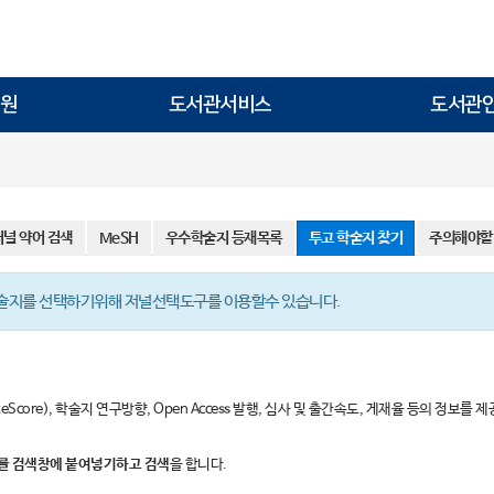
원
도서관서비스
도서관
저널 약어 검색
MeSH
우수학술지 등재목록
투고 학술지 찾기
주의해야할
학술지를 선택하기위해 저널선택도구를 이용할수 있습니다.
teScore), 학술지 연구방향, Open Access 발행, 심사 및 출간속도, 게재율 등의 정보를 
ract”를 검색창에 붙여넣기하고 검색
을 합니다.