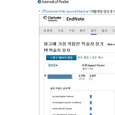
Journal of Finder
Endnote Web Journal Matcher
(개별계정 생성 후 