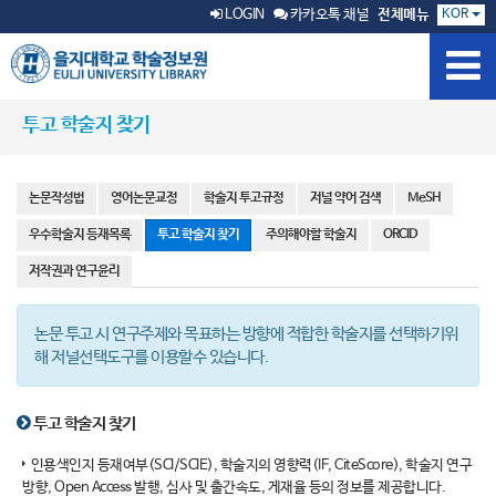
KOR
LOGIN
카카오톡 채널
전체메뉴
투고 학술지 찾기
논문작성법
영어논문교정
학술지 투고규정
저널 약어 검색
MeSH
우수학술지 등재목록
투고 학술지 찾기
주의해야할 학술지
ORCID
저작권과 연구윤리
논문 투고 시 연구주제와 목표하는 방향에 적합한 학술지를 선택하기위
해 저널선택도구를 이용할수 있습니다.
투고 학술지 찾기
인용색인지 등재여부(SCI/SCIE), 학술지의 영향력(IF, CiteScore), 학술지 연구
방향, Open Access 발행, 심사 및 출간속도, 게재율 등의 정보를 제공합니다.