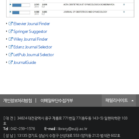
Elsevier Jounal Finder
Springer Suggestor
Wiley Journal Finder
Edanz Journal Selector
LetPub Journal Selector
JournalGuide
패밀리사이트
개인정보처리방침
이메일무단수집거부
[대전]
34824 대전광역시 중구 계룡로 771번길 77(용두동 143-5) 일현의학관 103
호
Tel
:
042-259-1576
E-mail
:
library@eulji.ac.kr
[성남]
13135 경기도 성남시 수정구 산성대로 553 (양지동 212) 범석관 602호