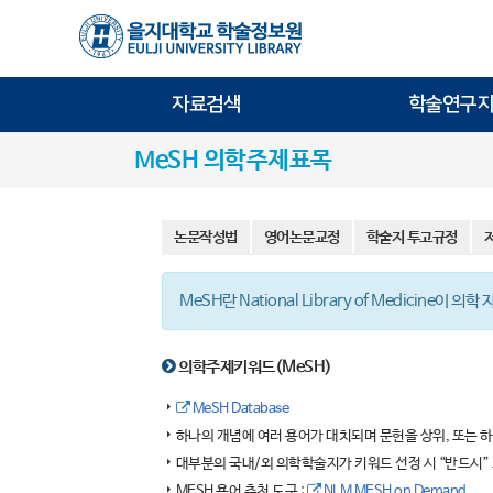
자료검색
학술연구지
MeSH 의학주제표목
논문작성법
영어논문교정
학술지 투고규정
MeSH란 National Library of Medicin
의학주제키워드(MeSH)
MeSH Database
하나의 개념에 여러 용어가 대치되며 문헌을 상위, 또는 하
대부분의 국내/외 의학학술지가 키워드 선정 시 “반드시”
MESH 용어 추천 도구 :
NLM MESH on Demand