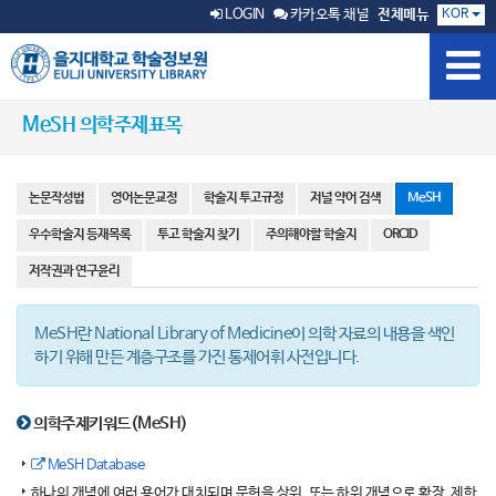
KOR
LOGIN
카카오톡 채널
전체메뉴
MeSH 의학주제표목
논문작성법
영어논문교정
학술지 투고규정
저널 약어 검색
MeSH
우수학술지 등재목록
투고 학술지 찾기
주의해야할 학술지
ORCID
저작권과 연구윤리
MeSH란 National Library of Medicine이 의학 자료의 내용을 색인
하기 위해 만든 계층구조를 가진 통제어휘 사전입니다.
의학주제키워드(MeSH)
MeSH Database
하나의 개념에 여러 용어가 대치되며 문헌을 상위, 또는 하위 개념으로 확장, 제한