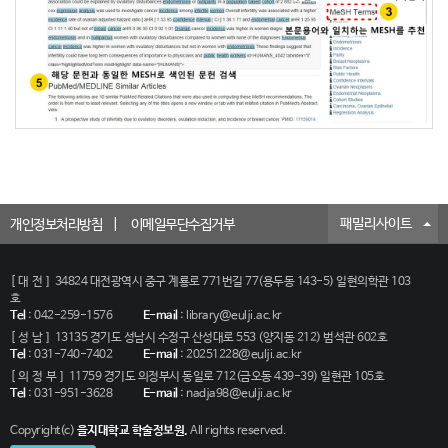
패밀리사이트
개인정보처리방침
이메일무단수집거부
[대전]
34824 대전광역시 중구 계룡로 771번길 77(용두동 143-5) 일현의학관 103
호
Tel
:
042-259-1576
E-mail
:
library@eulji.ac.kr
[성남]
13135 경기도 성남시 수정구 산성대로 553 (양지동 212) 범석관 602호
Tel
:
031-740-7402
E-mail
:
20251228@eulji.ac.kr
[의정부]
11759 경기도 의정부시 동일로 712(금오동 439-39) 일현관 105호
Tel
:
031-951-3628
E-mail
:
nadja98@eulji.ac.kr
Copyright(c)
을지대학교 학술정보원.
All rights reserved.