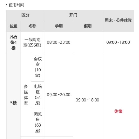
使用时间
区分
开门
周末ㆍ公共休假
位置
名称
学期
假期
凡石
一般阅览
馆4
08:00~23:00
09:00~18:00
室(656座)
楼
会议
室
(10
室)
多
电脑
媒
座
09:00~20:00
体
(54
09:00~18:00
5楼
室
座)
休馆
阅览
座
(68
座)