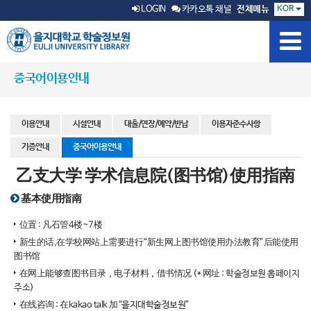
KOR
LOGIN
카카오톡 채널
전체메뉴
중국어이용안내
이용안내
시설안내
대출/연장/예약/반납
이용자준수사항
기증안내
중국어이용안내
乙支大学 学术信息院(图书馆)使用指南
基本使用指南
位置 : 凡石管4楼~7楼
新生的话,在学校网站上需要进行“新生网上图书馆使用办法教育”后能使用
图书馆
在网上能够查图书目录，电子材料，借书情况 (* 网址 :
학술정보원 홈페이지
주소
)
在线咨询 : 在kakao talk 加“을지대학술정보원”