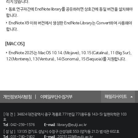
리지 않습니다.
동료 연구자간에 EndNote library를 공유하려면 상호간에 동일 버전을 설치해야
합니다.
EndNote X9 이하 버전에서 생성한 EndNote Library는 Convert하여 사용해야
합니다.
[MAC OS]
EndNote 2025는 Mac OS 10.14.(Mojave), 10.15(Catalina), 11(Big Sur),
12(Monterey), 13(Ventura), 14(Sonoma), 15(Sequoia)를 지원합니다.
패밀리사이트
개인정보처리방침
이메일무단수집거부
[대전]
34824 대전광역시 중구 계룡로 771번길 77(용두동 143-5) 일현의학관 103
호
Tel
:
042-259-1576
E-mail
:
library@eulji.ac.kr
[성남]
13135 경기도 성남시 수정구 산성대로 553 (양지동 212) 범석관 602호
Tel
:
031-740-7402
E-mail
:
20251228@eulji.ac.kr