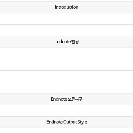
Introduction
Endnote 활용
Endnote 오류복구
Endnote Output Style