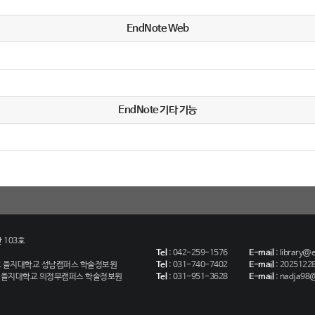
EndNote Web
EndNote 기타 기능
 103호
Tel
:
042-259-1576
E-mail
:
library@eu
호
을지대학교 성남캠퍼스 학술정보원
Tel
:
031-740-7402
E-mail
:
20251228
호
을지대학교 의정부캠퍼스 학술정보원
Tel
:
031-951-3628
E-mail
:
nadja98@e