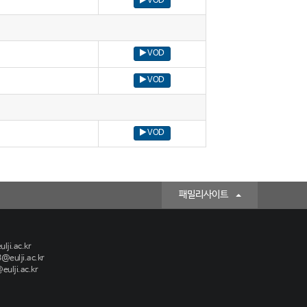
VOD
VOD
VOD
VOD
패밀리사이트
lji.ac.kr
@eulji.ac.kr
ulji.ac.kr