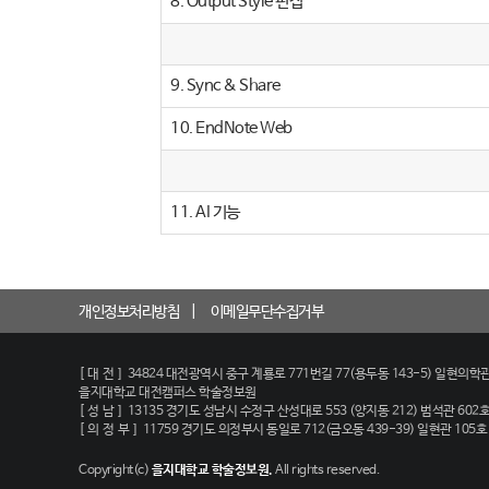
8. Output Style 편집
9. Sync & Share
10. EndNote Web
11. AI 기능
개인정보처리방침
이메일무단수집거부
[대전]
34824 대전광역시 중구 계룡로 771번길 77(용두동 143-5) 일현의학관
을지대학교 대전캠퍼스 학술정보원
[성남]
13135 경기도 성남시 수정구 산성대로 553 (양지동 212) 범석관 602
[의정부]
11759 경기도 의정부시 동일로 712(금오동 439-39) 일현관 105
Copyright(c)
을지대학교 학술정보원.
All rights reserved.