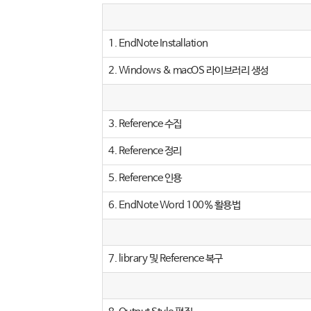
1. EndNote Installation
2. Windows & macOS 라이브러리 생성
3. Reference 수집
4. Reference 정리
5. Reference 인용
6. EndNote Word 100% 활용법
7. library 및 Reference 복구