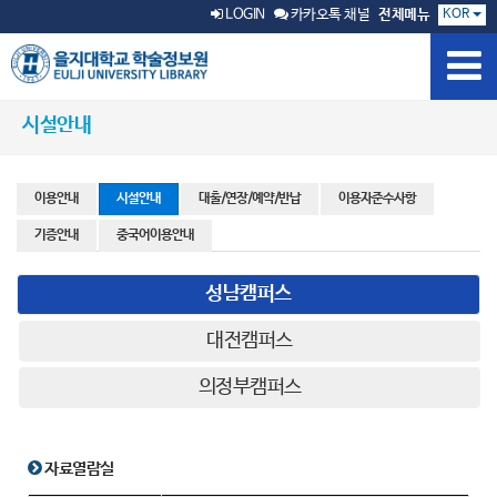
KOR
LOGIN
카카오톡 채널
전체메뉴
시설안내
이용안내
시설안내
대출/연장/예약/반납
이용자준수사항
기증안내
중국어이용안내
성남캠퍼스
대전캠퍼스
의정부캠퍼스
자료열람실