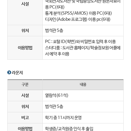
국회전자도서관 및 국립중앙도서관 원문자료이
시설
용 PC(6대)
통계 분석(SPSS/AMOS) 이용 PC(6대)
디자인(Adobe 프로그램) 이용 pc(6대)
위치
범석관 5층
PC : 포털 ID(학번)와 비밀번호 입력 후 이용
이용방법
스터디룸 : 도서관 홈페이지/학술정보원 어플에
서 예약 후 이용
라운지
구분
내용
시설
열람석(61석)
위치
범석관 5층
비고
학기 중 11시까지 운영
이용방법
학생증/교직원증 인식 후 출입