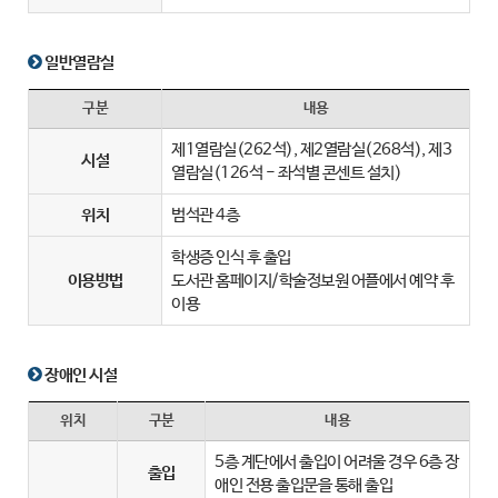
일반열람실
구분
내용
제1열람실(262석), 제2열람실(268석), 제3
시설
열람실(126석 - 좌석별 콘센트 설치)
위치
범석관 4층
학생증 인식 후 출입
이용방법
도서관 홈페이지/학술정보원 어플에서 예약 후
이용
장애인 시설
위치
구분
내용
5층 계단에서 출입이 어려울 경우 6층 장
출입
애인 전용 출입문을 통해 출입