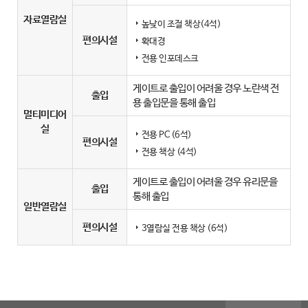
자료열람실
높낮이 조절 책상(4석)
편의시설
확대경
전용 인포데스크
게이트로 출입이 어려울 경우 노란색 전
출입
용 출입문을 통해 출입
멀티미디어
실
전용 PC (6석)
편의시설
전용 책상 (4석)
게이트로 출입이 어려울 경우 유리문을
출입
통해 출입
일반열람실
편의시설
3열람실 전용 책상 (6석)