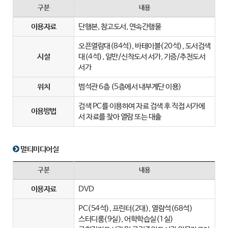
구분
내용
이용자료
단행본, 참고도서, 연속간행물
오픈열람대(84석), 바테이블(20석), 도서검색
시설
대(4석), 일반/신착도서 서가, 기증/추천도서
서가
위치
범석관 6층 (5층에서 내부계단 이용)
검색 PC를 이용하여 자료 검색 후 직접 서가에
이용방법
서 자료를 찾아 열람 또는 대출
멀티미디어실
구분
내용
이용자료
DVD
PC(54석), 프린터(2대), 열람석(68석)
스터디룸(9실), 어학학습실(1실)