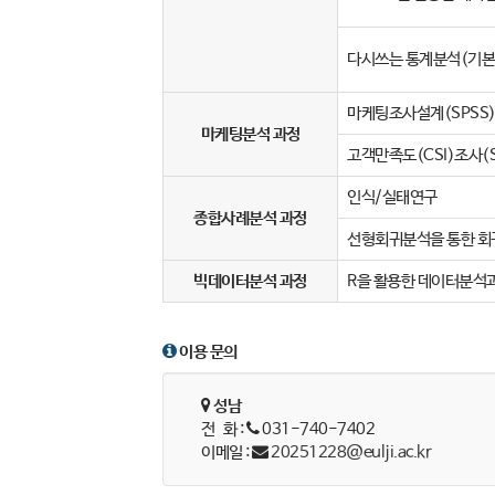
다시쓰는 통계분석(기
마케팅조사설계(SPSS
마케팅분석 과정
고객만족도(CSI)조사(S
인식/실태연구
종합사례분석 과정
선형회귀분석을 통한 회
빅데이터분석 과정
R을 활용한 데이터분석
이용 문의
성남
전 화 :
031-740-7402
이메일 :
20251228@eulji.ac.kr