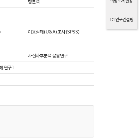
희망도서 신청
형분석
1:1연구컨설팅
)
이용실태(U&A)조사(SPSS)
사전사후분석 응용연구
례 연구1