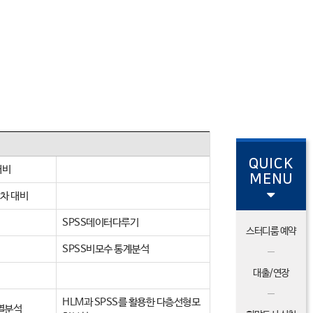
QUICK
대비
MENU
2차 대비
SPSS데이터다루기
스터디룸 예약
SPSS비모수 통계분석
대출/연장
HLM과 SPSS를 활용한 다층선형모
계열분석