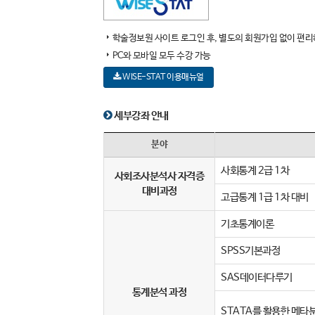
학술정보원 사이트 로그인 후, 별도의 회원가입 없이 편리
PC와 모바일 모두 수강 가능
WISE-STAT 이용매뉴얼
세부강좌 안내
분야
사회통계 2급 1차
사회조사분석사 자격증
대비과정
고급통계 1급 1차 대비
기초통계이론
SPSS기본과정
SAS데이터다루기
통계분석 과정
STATA를 활용한 메타