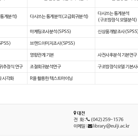
다시쓰는 통계분석
본통계분석)
다시쓰는 통계분석(고급회귀분석)
(구조방정식 모델분석)
)
마케팅조사분석(SPSS)
신상품개발조사(SPSS
PSS)
브랜드이미지조사(SPSS)
영향관계 기본
사전사후분석 기본연구
귀추정식 연구
조절회귀분석연구
구조방정식모델 기본사
과 시각화
R을 활용한 텍스트마이닝
대전
전 화 :
(042)259-1576
이메일 :
library@eulji.ac.kr