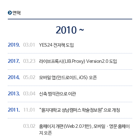
연혁
2010 ~
2019.
03.01
YES24 전자책 도입
2017.
03.23
라이브프록시(LIB.Proxy) Version2.0 도입
2014.
05.02
모바일 앱(안드로이드, iOS) 오픈
2013.
03.04
신축 범석관으로 이관
2011.
11.01
“을지대학교 성남캠퍼스 학술정보원”으로 개칭
03.02
홈페이지 개편(Web 2.0기반), 모바일ㆍ영문 홈페이
지 오픈