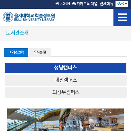
KOR
LOGIN
카카오톡 채널
전체메뉴
도서관소개
소개&연혁
오시는 길
성남캠퍼스
대전캠퍼스
의정부캠퍼스