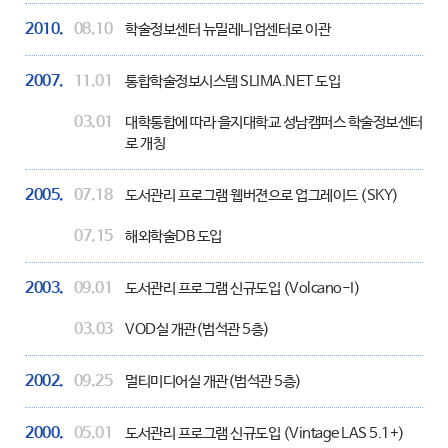
2010.
08.10
학술정보센터 뉴밀레니엄센터로 이관
2007.
11.01
통합학술정보시스템 SLIMA.NET 도입
03.01
대학통합에 따라 을지대학교 성남캠퍼스 학술정보센터
로 개칭
2005.
07.18
도서관리 프로그램 웹버젼으로 업그레이드 (SKY)
07.15
해외학술DB 도입
2003.
09.01
도서관리 프로그램 신규도입 (Volcano-I)
03.03
VOD실 개관(범석관 5층)
2002.
09.25
멀티미디어실 개관(범석관 5층)
2000.
05.01
도서관리 프로그램 신규도입 (Vintage LAS 5.1+)