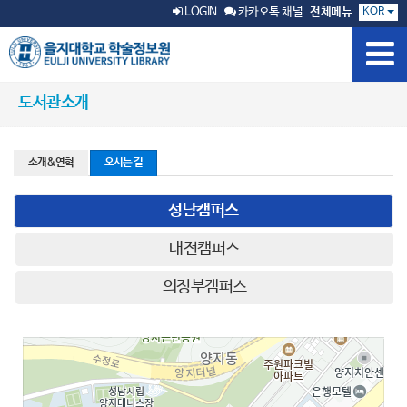
KOR
LOGIN
카카오톡 채널
전체메뉴
도서관소개
소개&연혁
오시는 길
성남캠퍼스
대전캠퍼스
의정부캠퍼스