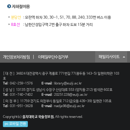
지하철이용
분당선
: 모란역 하차 30, 30-1, 51, 70, 88, 240, 333번 버스 이용
8호선
: 남한산성입구역 2번 출구 하차 도보 15분 거리
패밀리사이트
개인정보처리방침
이메일무단수집거부
[대전]
34824 대전광역시 중구 계룡로 771번길 77(용두동 143-5) 일현의학관 103
호
Tel
:
042-259-1576
E-mail
:
library@eulji.ac.kr
[성남]
13135 경기도 성남시 수정구 산성대로 553 (양지동 212) 범석관 602호
Tel
:
031-740-7402
E-mail
:
20251228@eulji.ac.kr
[의정부]
11759 경기도 의정부시 동일로 712(금오동 439-39) 일현관 105호
Tel
:
031-951-3628
E-mail
:
nadja98@eulji.ac.kr
Copyright(c)
을지대학교 학술정보원.
All rights reserved.
pc 모바일 전환