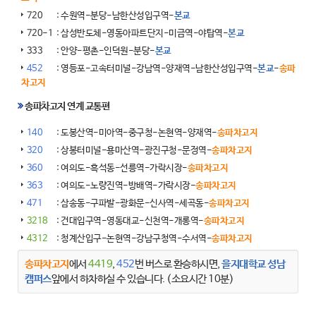
720
: 수원역-분당-남한산성입구역-
본교
720-1
: 삼성반도체-영동아파트단지-미금역-야탑역-
본교
333
: 안양-평촌-인덕원-분당-
본교
452
: 영등포-고속터미널-강남역-양재역-남한산성입구역-
본교
-
송파
차고지
송파차고지 연계 교통편
140
: 도봉산역-미아역-중구청-논현역-양재역-
송파차고지
320
: 상봉터미널-용마산역-광진구청-문정역-
송파차고지
360
: 여의도-흑석동-선릉역-가락시장-
송파차고지
363
: 여의도-노량진역-방배역-가락시장-
송파차고지
471
: 삼송동-구파발-광화문-신사역-세곡동-
송파차고지
3218
: 건대입구역-영동대교-신천역-개롱역-
송파차고지
4312
: 청계산입구-논현역-강남구청역-수서역-
송파차고지
송파차고지
에서
4419
,
452
번 버스로 환승하시면,
을지대학교 성남
캠퍼스
앞에서 하차하실 수 있습니다. (소요시간 10분)