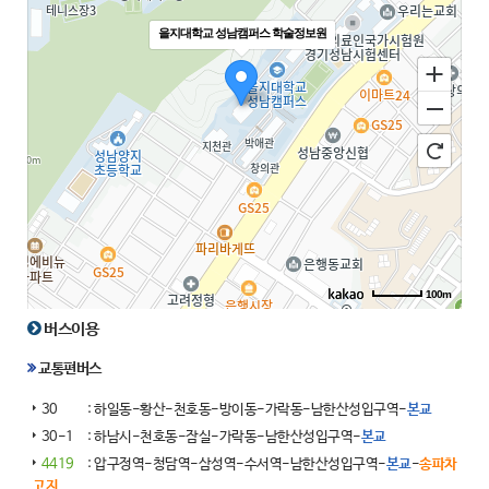
을지대학교 성남캠퍼스 학술정보원
100m
버스이용
교통편버스
30
: 하일동-황산-천호동-방이동-가락동-남한산성입구역-
본교
30-1
: 하남시-천호동-잠실-가락동-남한산성입구역-
본교
4419
: 압구정역-청담역-삼성역-수서역-남한산성입구역-
본교
-
송파차
고지