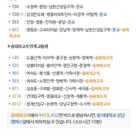
720
: 수원역-분당-남한산성입구역-
본교
720-1
: 삼성반도체-영동아파트단지-미금역-야탑역-
본교
333
: 안양-평촌-인덕원-분당-
본교
452
: 영등포-고속터미널-강남역-양재역-남한산성입구역-
본교
-
송파
차고지
송파차고지 연계 교통편
140
: 도봉산역-미아역-중구청-논현역-양재역-
송파차고지
320
: 상봉터미널-용마산역-광진구청-문정역-
송파차고지
360
: 여의도-흑석동-선릉역-가락시장-
송파차고지
363
: 여의도-노량진역-방배역-가락시장-
송파차고지
471
: 삼송동-구파발-광화문-신사역-세곡동-
송파차고지
3218
: 건대입구역-영동대교-신천역-개롱역-
송파차고지
4312
: 청계산입구-논현역-강남구청역-수서역-
송파차고지
송파차고지
에서
4419
,
452
번 버스로 환승하시면,
을지대학교 성남
캠퍼스
앞에서 하차하실 수 있습니다. (소요시간 10분)