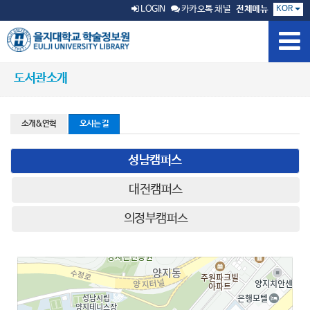
KOR
LOGIN
카카오톡 채널
전체메뉴
도서관소개
소개&연혁
오시는 길
성남캠퍼스
대전캠퍼스
의정부캠퍼스