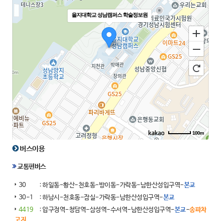
을지대학교 성남캠퍼스 학술정보원
100m
버스이용
교통편버스
30
: 하일동-황산-천호동-방이동-가락동-남한산성입구역-
본교
30-1
: 하남시-천호동-잠실-가락동-남한산성입구역-
본교
4419
: 압구정역-청담역-삼성역-수서역-남한산성입구역-
본교
-
송파차
고지