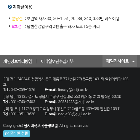
지하철이용
분당선
: 모란역 하차 30, 30-1, 51, 70, 88, 240, 333번 버스 이용
8호선
: 남한산성입구역 2번 출구 하차 도보 15분 거리
패밀리사이트
개인정보처리방침
이메일무단수집거부
[대전]
34824 대전광역시 중구 계룡로 771번길 77(용두동 143-5) 일현의학관 103
호
Tel
:
042-259-1576
E-mail
:
library@eulji.ac.kr
[성남]
13135 경기도 성남시 수정구 산성대로 553 (양지동 212) 범석관 602호
Tel
:
031-740-7402
E-mail
:
20251228@eulji.ac.kr
[의정부]
11759 경기도 의정부시 동일로 712(금오동 439-39) 일현관 105호
Tel
:
031-951-3628
E-mail
:
nadja98@eulji.ac.kr
Copyright(c)
을지대학교 학술정보원.
All rights reserved.
pc 모바일 전환