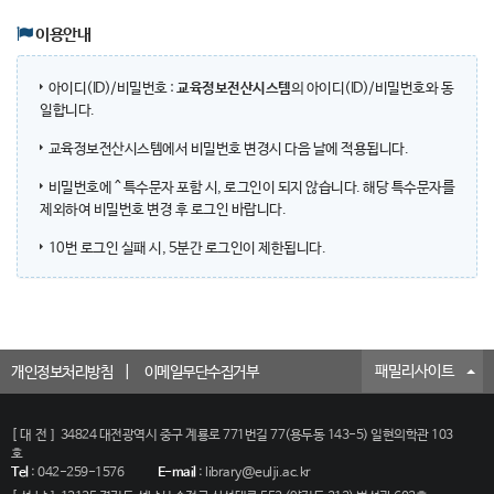
이용안내
아이디(ID)/비밀번호 :
교육정보전산시스템
의 아이디(ID)/비밀번호와 동
일합니다.
교육정보전산시스템에서 비밀번호 변경시 다음 날에 적용됩니다.
비밀번호에 ^ 특수문자 포함 시, 로그인이 되지 않습니다. 해당 특수문자를
제외하여 비밀번호 변경 후 로그인 바랍니다.
10번 로그인 실패 시, 5분간 로그인이 제한됩니다.
패밀리사이트
개인정보처리방침
이메일무단수집거부
[대전]
34824 대전광역시 중구 계룡로 771번길 77(용두동 143-5) 일현의학관 103
호
Tel
:
042-259-1576
E-mail
:
library@eulji.ac.kr