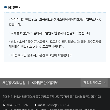
이용안내
아이디(ID)/비밀번호 :
교육정보전산시스템
의 아이디(ID)/비밀번호와 동
일합니다.
교육정보전산시스템에서 비밀번호 변경시 다음 날에 적용됩니다.
비밀번호에 ^ 특수문자 포함 시, 로그인이 되지 않습니다. 해당 특수문자를
제외하여 비밀번호 변경 후 로그인 바랍니다.
10번 로그인 실패 시, 5분간 로그인이 제한됩니다.
패밀리사이트
개인정보처리방침
이메일무단수집거부
[대전]
34824 대전광역시 중구 계룡로 771번길 77(용두동 143-5) 일현의학관 103
호
Tel
:
042-259-1576
E-mail
:
library@eulji.ac.kr