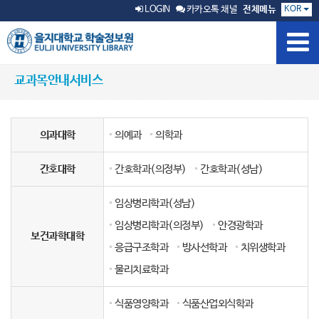
KOR
LOGIN
카카오톡 채널
전체메뉴
교과목안내서비스
의과대학
의예과
의학과
간호대학
간호학과(의정부)
간호학과(성남)
임상병리학과(성남)
임상병리학과(의정부)
안경광학과
보건과학대학
응급구조학과
방사선학과
치위생학과
물리치료학과
식품영양학과
식품산업외식학과