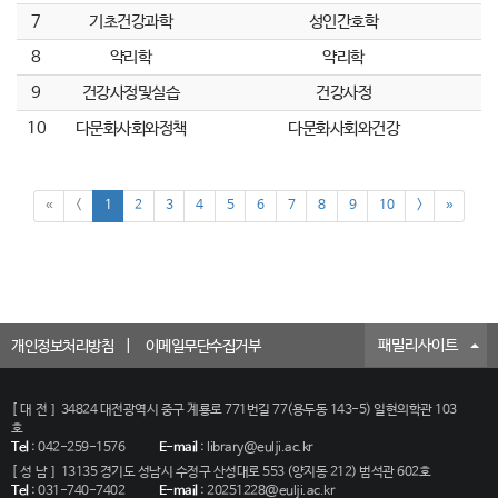
7
기초건강과학
성인간호학
8
약리학
약리학
9
건강사정및실습
건강사정
10
다문화사회와정책
다문화사회와건강
«
<
1
2
3
4
5
6
7
8
9
10
>
»
패밀리사이트
개인정보처리방침
이메일무단수집거부
[대전]
34824 대전광역시 중구 계룡로 771번길 77(용두동 143-5) 일현의학관 103
호
Tel
:
042-259-1576
E-mail
:
library@eulji.ac.kr
[성남]
13135 경기도 성남시 수정구 산성대로 553 (양지동 212) 범석관 602호
Tel
:
031-740-7402
E-mail
:
20251228@eulji.ac.kr