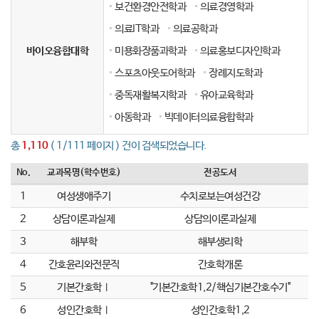
보건환경안전학과
의료경영학과
의료IT학과
의료공학과
바이오융합대학
미용화장품과학과
의료홍보디자인학과
스포츠아웃도어학과
장례지도학과
중독재활복지학과
유아교육학과
아동학과
빅데이터의료융합학과
총
1,110
( 1/111 페이지 ) 건이 검색되었습니다.
No.
교과목명(학수번호)
전공도서
1
여성생애주기
수치로보는여성건강
2
상담이론과실제
상담의이론과실제
3
해부학
해부생리학
4
간호윤리와전문직
간호학개론
5
기본간호학Ⅰ
"기본간호학1,2/핵심기본간호수기"
6
성인간호학Ⅰ
성인간호학1,2