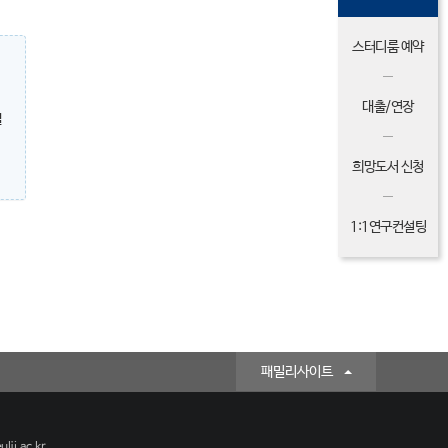
스터디룸 예약
대출/연장
밀
희망도서 신청
1:1연구컨설팅
패밀리사이트
lji.ac.kr