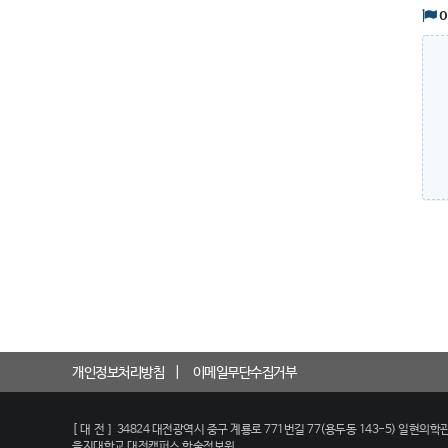
개인정보처리방침
이메일무단수집거부
[대전]
34824 대전광역시 중구 계룡로 771번길 77(용두동 143-5) 일현의학관
을지대학교 대전캠퍼스 학술정보원