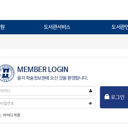
원
도서관서비스
도서관
MEMBER LOGIN
을지 학술정보원에 오신 것을 환영합니다.
아
이
로그인
디
비
밀
번
아이디 저장
호