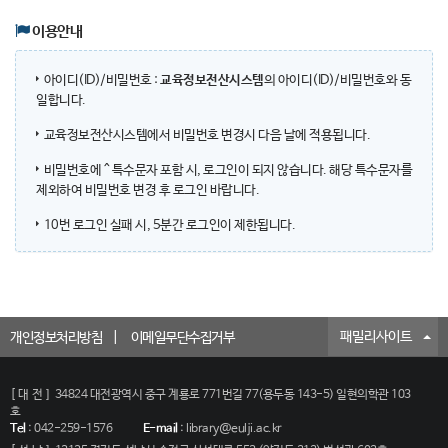
이용안내
아이디(ID)/비밀번호 :
교육정보전산시스템
의 아이디(ID)/비밀번호와 동
일합니다.
교육정보전산시스템에서 비밀번호 변경시 다음 날에 적용됩니다.
비밀번호에 ^ 특수문자 포함 시, 로그인이 되지 않습니다. 해당 특수문자를
제외하여 비밀번호 변경 후 로그인 바랍니다.
10번 로그인 실패 시, 5분간 로그인이 제한됩니다.
패밀리사이트
개인정보처리방침
이메일무단수집거부
[대전]
34824 대전광역시 중구 계룡로 771번길 77(용두동 143-5) 일현의학관 103
호
Tel
:
042-259-1576
E-mail
:
library@eulji.ac.kr